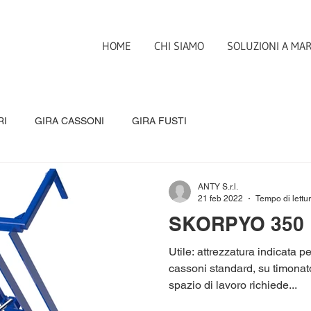
HOME
CHI SIAMO
SOLUZIONI A MA
RI
GIRA CASSONI
GIRA FUSTI
ANTY S.r.l.
21 feb 2022
Tempo di lettur
SKORPYO 350
Utile: attrezzatura indicata 
cassoni standard, su timonat
spazio di lavoro richiede...