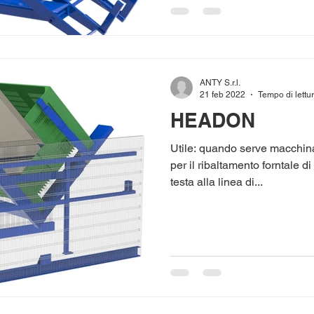
ANTY S.r.l.
21 feb 2022
Tempo di lettur
HEADON
Utile: quando serve macchina 
per il ribaltamento forntale 
testa alla linea di...